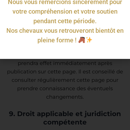
Nous vous remercions sincèrement pour
tenu responsable du contenu, des produits ou
votre compréhension et votre soutien
des services proposés sur ces sites.
pendant cette période.
Nos chevaux vous retrouveront bientôt en
8. Modifications des CGU
pleine forme !
Nous nous réservons le droit de modifier à tout
moment les présentes CGU. Toute modification
prendra effet immédiatement après
publication sur cette page. Il est conseillé de
consulter régulièrement cette page pour
prendre connaissance des éventuels
changements.
9. Droit applicable et juridiction
compétente